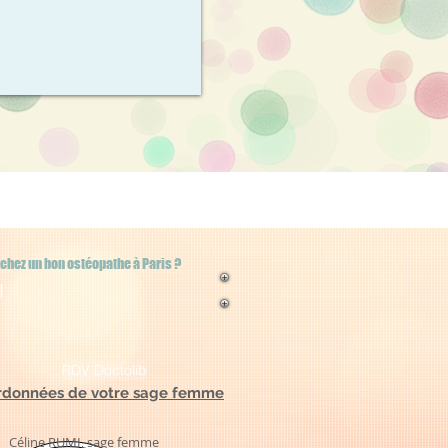
chez un bon ostéopathe à Paris ?
I
RDV Doctolib
rdonnées de votre sage femme
Céline RUMI, sage femme