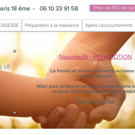
aris 18 ème
-
06 10 33 91 58
Prise de RDV de lig
OSSESSE
Préparation à la naissance
Après l'accouchement
Nouveauté - PELVIMOTION
s 18
Le bassin et ses mouvements au coeur
l'accouchement
Idéal pour préparer un accouchement sans p
ou pour celles souhaitant rester mobi
Pour plus d'infos