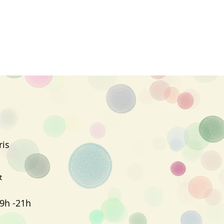
ris
t
9h -21h