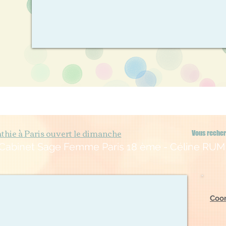
thie à Paris ouvert le dimanche
Vous recher
Cabinet Sage Femme Paris 18 ème - Céline RUM
Coo