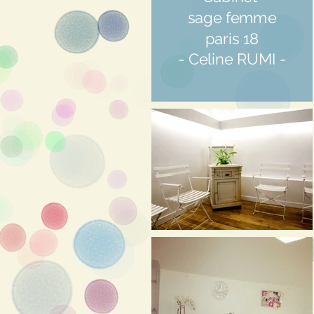
sage femme
paris 18
- Celine RUMI -