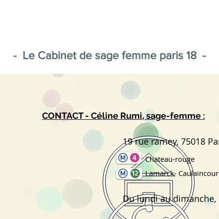
- Le Cabinet de sage femme paris 18 -
CONTACT - Céline Rumi, sage-femme :
19 rue ramey, 75018 Pa
Chateau-rouge
Lamarck- Caulaincour
Du lundi au dimanche, 