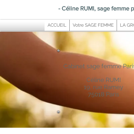
-
Céline RUMI, sage femme p
ACCUEIL
Votre SAGE FEMME
LA GR
Cabinet sage femme Pari
Céline RUMI
19, rue Ramey
75018 Paris