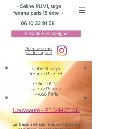
-
Céline RUMI, sage
femme paris 18 ème
-
06 10 33 91 58
Prise de RDV de ligne
Retrouvez moi
sur Instagram
Cabinet sage
femme Paris 18
Céline RUMI
19, rue Ramey
75018 Paris
Nouveauté - PELVIMOTION
Le bassin et ses mouvements au