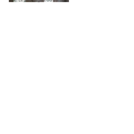
La découverte anatomique de
votre bassin
La respiration
Echauffements
Mouvements de base (utile
pour la grossesse et pour
l’accouchement en
particulier)
Chorégraphie
Etirements
Le but étant aussi de se faire
plaisir et de lâcher prise,
n’hésitez pas à venir avec
votre Play liste afin que
chacune puisse bouger au
rythme de sa musique
préférée.
Pour plus d'infos