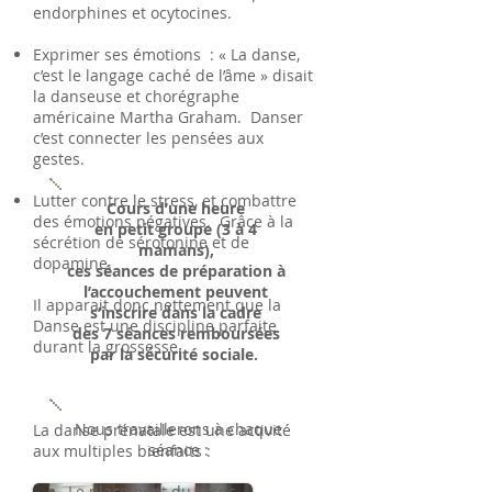
endorphines et ocytocines.
Exprimer ses émotions : « La danse,
c’est le langage caché de l’âme » disait
la danseuse et chorégraphe
américaine Martha Graham. Danser
c’est connecter les pensées aux
gestes.
Lutter contre le stress, et combattre
Cours d’une heure
des émotions négatives. Grâce à la
en petit groupe (3 à 4
sécrétion de sérotonine et de
mamans),
dopamine.
ces séances de préparation à
l’accouchement peuvent
Il apparait donc nettement que la
s’inscrire dans la cadre
Danse est une discipline parfaite
des 7 séances remboursées
durant la grossesse.
par la sécurité sociale.
Nous travaillerons à chaque
La danse prénatale est une activité
séance :
aux multiples bienfaits : ​
Le placement du corps